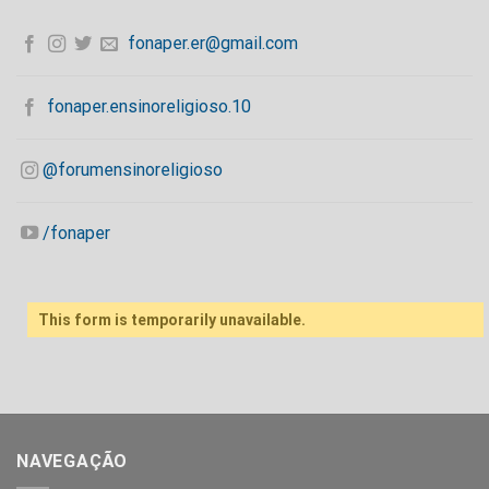
fonaper.er@gmail.com
fonaper.ensinoreligioso.10
@forumensinoreligioso
/fonaper
This form is temporarily unavailable.
NAVEGAÇÃO