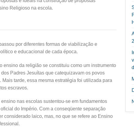
propostas e ideais na construção de propostas
S
sino Religioso na escola.
P
A
passou por diferentes formas de viabilização e
político e educacional de cada época.
I
v
 ensino da religião se constituiu como um instrumento
d
a dos Padres Jesuítas que catequizavam os povos
. Mais tarde, essa mesma estratégia foi utilizada para
itos escravos.
o ensino nas escolas sustentou-se em fundamentos
ão oficial do Império. Com a conseqüente separação
er considerado laico, mas, no que se refere ao Ensino
essional.