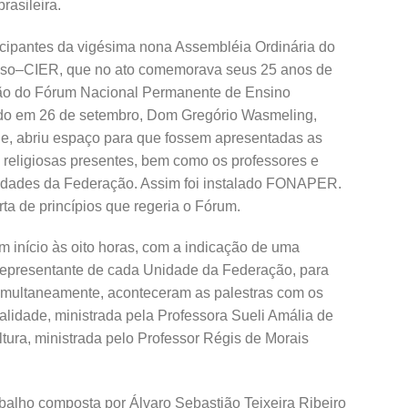
rasileira.
ticipantes da vigésima nona Assembléia Ordinária do
ioso–CIER, que no ato comemorava seus 25 anos de
ção do Fórum Nacional Permanente de Ensino
ado em 26 de setembro, Dom Gregório Wasmeling,
ne, abriu espaço para que fossem apresentadas as
 religiosas presentes, bem como os professores e
idades da Federação. Assim foi instalado FONAPER.
a de princípios que regeria o Fórum.
m início às oito horas, com a indicação de uma
epresentante de cada Unidade da Federação, para
 Simultaneamente, aconteceram as palestras com os
alidade, ministrada pela Professora Sueli Amália de
tura, ministrada pelo Professor Régis de Morais
alho composta por Álvaro Sebastião Teixeira Ribeiro