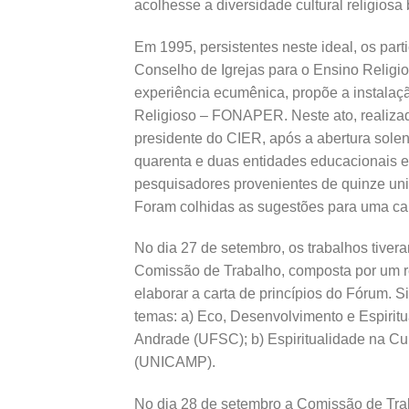
acolhesse a diversidade cultural religiosa b
Em 1995, persistentes neste ideal, os par
Conselho de Igrejas para o Ensino Relig
experiência ecumênica, propõe a instala
Religioso – FONAPER. Neste ato, realiz
presidente do CIER, após a abertura sole
quarenta e duas entidades educacionais e
pesquisadores provenientes de quinze un
Foram colhidas as sugestões para uma cart
No dia 27 de setembro, os trabalhos tivera
Comissão de Trabalho, composta por um r
elaborar a carta de princípios do Fórum.
temas: a) Eco, Desenvolvimento e Espiritu
Andrade (UFSC); b) Espiritualidade na Cul
(UNICAMP).
No dia 28 de setembro a Comissão de Trab