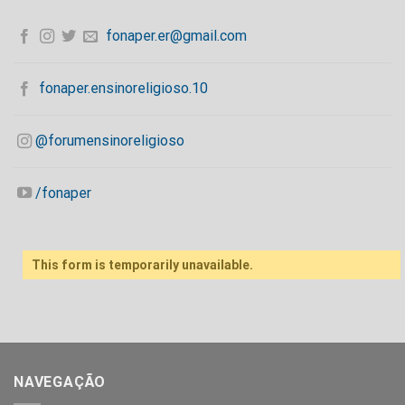
fonaper.er@gmail.com
fonaper.ensinoreligioso.10
@forumensinoreligioso
/fonaper
This form is temporarily unavailable.
NAVEGAÇÃO