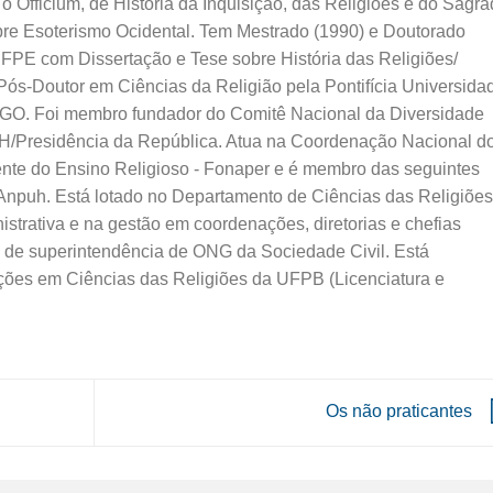
 o Officium, de História da Inquisição, das Religiões e do Sagr
bre Esoterismo Ocidental. Tem Mestrado (1990) e Doutorado
UFPE com Dissertação e Tese sobre História das Religiões/
 Pós-Doutor em Ciências da Religião pela Pontifícia Universida
-GO. Foi membro fundador do Comitê Nacional da Diversidade
/Presidência da República. Atua na Coordenação Nacional d
te do Ensino Religioso - Fonaper e é membro das seguintes
Anpuh. Está lotado no Departamento de Ciências das Religiões
strativa e na gestão em coordenações, diretorias e chefias
m de superintendência de ONG da Sociedade Civil. Está
ões em Ciências das Religiões da UFPB (Licenciatura e
Os não praticantes