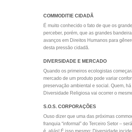
COMMODITIE CIDADÃ
É muito conhecido o fato de que os gran
perceber, porém, que as grandes bandeira
avanços em Direitos Humanos para gênero,
desta pressão cidadã.
DIVERSIDADE E MERCADO
Quando os primeiros ecologistas começara
mercado de um produto pode variar confo
preservação ambiental e social. Quem, há
Diversidade Religiosa vai ocorrer o mesmo
S.O.S. CORPORAÇÕES
Ouso dizer que uma das próximas commodit
franquia “informal” do Terceiro Setor – s
é, aliás! É isso mesmo: Diversidade incid