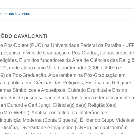
ione aos favoritos
.
CÊDO CAVALCANTI
 e Pós-Doutor (PUC) na Universidade Federal da Paraíba - UF
a pesquisa, níveis de Graduação e Pós-Graduação nas áreas de
Religiões. É um dos fundadores da Área de Ciências das Religi
, onde atuou como Vice-Coordenador (2006 e 2007) e
09) da Pós-Graduação. Atua também na Pós-Graduação em
 e publica em: Ciências das Religiões, História das Religiões,
temas Simbólicos e Arquetipais, Cuidado Espiritual e Ensino
projetos de pesquisa são delimitados teórica e tematicamente p
bert Durand e Carl Jung), Ciência(s) da(s) Religião(ões),
(Max Weber), Análise conceitual da Intolerância e
a Inquisição Moderna (Sonia Siqueira). É líder do Grupo Videlice
 História, Diversidade e Imaginário (CNPq), no qual também