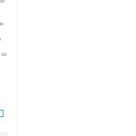
ado
de
o
 da