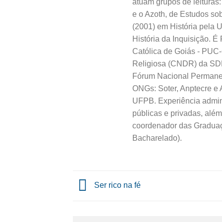
atuam grupos de leituras:
e o Azoth, de Estudos so
(2001) em História pela 
História da Inquisição. É
Católica de Goiás - PUC
Religiosa (CNDR) da SDH
Fórum Nacional Permanen
ONGs: Soter, Anptecre e 
UFPB. Experiência admini
públicas e privadas, alé
coordenador das Graduaç
Bacharelado).
Ser rico na fé