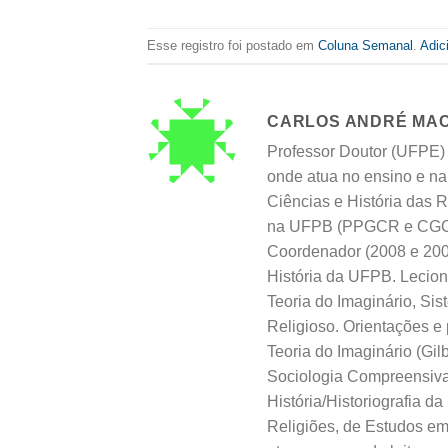
Esse registro foi postado em
Coluna Semanal
.
Adic
CARLOS ANDRÉ MA
Professor Doutor (UFPE)
onde atua no ensino e n
Ciências e História das 
na UFPB (PPGCR e CGCR)
Coordenador (2008 e 20
História da UFPB. Leciona
Teoria do Imaginário, Sis
Religioso. Orientações e 
Teoria do Imaginário (Gil
Sociologia Compreensiva 
História/Historiografia d
Religiões, de Estudos em