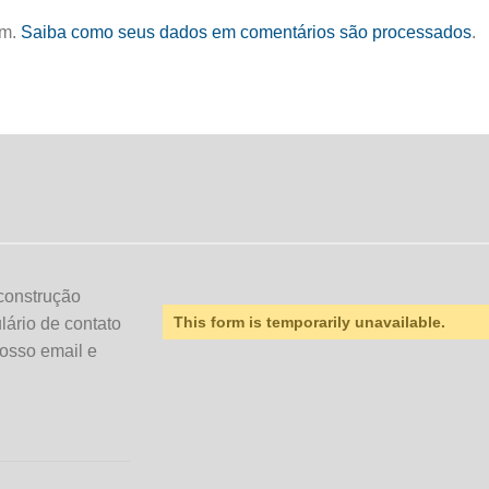
am.
Saiba como seus dados em comentários são processados
.
construção
This form is temporarily unavailable.
ulário de contato
osso email e