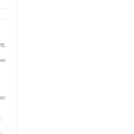
PB,
ões
or:
t