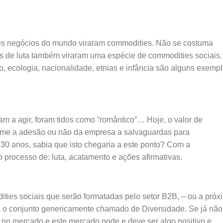
des negócios do mundo viraram commodities. Não se costuma
s de luta também viraram uma espécie de commodities sociais.
 ecologia, nacionalidade, etnias e infância são alguns exemp
m a agir, foram tidos como “romântico”… Hoje, o valor de
rme a adesão ou não da empresa a salvaguardas para
 30 anos, sabia que isto chegaria a este ponto? Com a
 processo de: luta, acatamento e ações afirmativas.
ies sociais que serão formatadas pelo setor B2B, – ou a próx
erá o conjunto genericamente chamado de Diversidade. Se já não
e no mercado e este mercado pode e deve ser algo positivo e