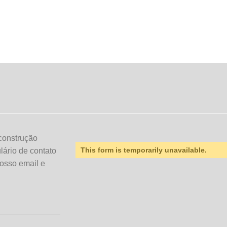
construção
This form is temporarily unavailable.
ulário de contato
osso email e