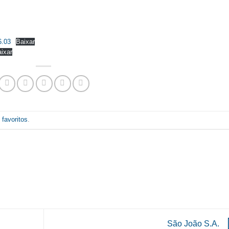
6.03
Baixar
ixar
 favoritos
.
São João S.A.