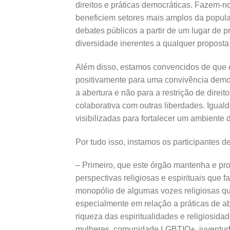
direitos e práticas democráticas. Fazem-no
beneficiem setores mais amplos da popul
debates públicos a partir de um lugar de p
diversidade inerentes a qualquer proposta
Além disso, estamos convencidos de que e
positivamente para uma convivência democr
a abertura e não para a restrição de direi
colaborativa com outras liberdades. Igua
visibilizadas para fortalecer um ambiente
Por tudo isso, instamos os participantes 
– Primeiro, que este órgão mantenha e pr
perspectivas religiosas e espirituais que f
monopólio de algumas vozes religiosas qu
especialmente em relação a práticas de abu
riqueza das espiritualidades e religiosi
mulheres, comunidade LGBTIQ+, juventud