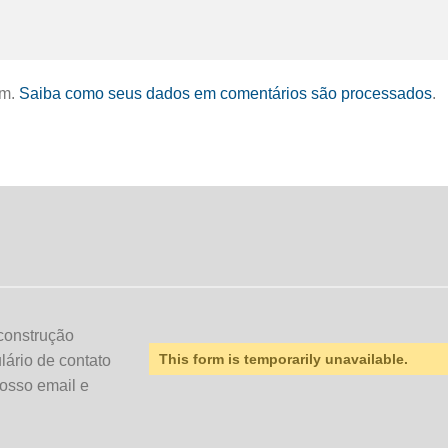
am.
Saiba como seus dados em comentários são processados
.
construção
This form is temporarily unavailable.
ulário de contato
osso email e