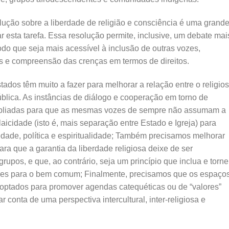
lução sobre a liberdade de religião e consciência é uma grand
r esta tarefa. Essa resolução permite, inclusive, um debate mai
o que seja mais acessível à inclusão de outras vozes,
es e compreensão das crenças em termos de direitos.
tados têm muito a fazer para melhorar a relação entre o religio
blica. As instâncias de diálogo e cooperação em torno de
ampliadas para que as mesmas vozes de sempre não assumam a
icidade (isto é, mais separação entre Estado e Igreja) para
edade, política e espiritualidade; Também precisamos melhorar
ra que a garantia da liberdade religiosa deixe de ser
rupos, e que, ao contrário, seja um princípio que inclua e torne
idades para o bem comum; Finalmente, precisamos que os espaço
optados para promover agendas catequéticas ou de “valores”
r conta de uma perspectiva intercultural, inter-religiosa e