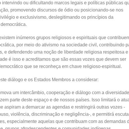
 intervindo ou dificultando marcos legais e políticas públicas q
ação, promovendo discursos de ódio ou posicionando-se nos
rivilégio e exclusivismo, deslegitimando os princípios da
 democrática.
xistem inúmeros grupos religiosos e espirituais que contribue
ática, por meio do ativismo na sociedade civil, contribuindo p
tos, e defendendo uma noção de liberdade religiosa respeitosa e
ldade é isso e acreditamos que são essas vozes que devem ser
 democrático que se reconheça em chave religioso-espiritual.
deste diálogo e os Estados Membros a considerar:
omova um intercâmbio, cooperação e diálogo com a diversidad
azem parte deste espaço e de nossos países. Isso limitará o atua
e aspiram a demarcar as agendas e restringirá outras vozes -
so, violência, discriminação e negligência-, e permitirá escuta
dades, especialmente aquelas que contribuam com as demandas 
e, grupos afrodescendentes e comunidades indígenas.