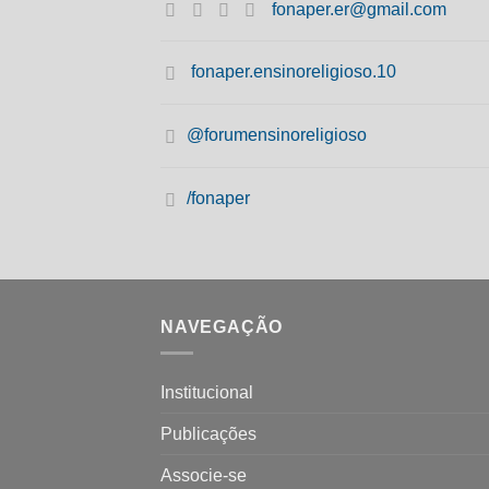
fonaper.er@gmail.com
fonaper.ensinoreligioso.10
@forumensinoreligioso
/fonaper
NAVEGAÇÃO
Institucional
Publicações
Associe-se