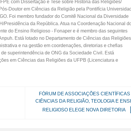
UFPE com Dissertação e Tese sobre História das Religiões/
 Pós-Doutor em Ciências da Religião pela Pontifícia Universida
-GO. Foi membro fundador do Comitê Nacional da Diversidade
/Presidência da República. Atua na Coordenação Nacional d
te do Ensino Religioso - Fonaper e é membro das seguintes
Anpuh. Está lotado no Departamento de Ciências das Religiões
strativa e na gestão em coordenações, diretorias e chefias
m de superintendência de ONG da Sociedade Civil. Está
ões em Ciências das Religiões da UFPB (Licenciatura e
FÓRUM DE ASSOCIAÇÕES CIENTÍFICAS
CIÊNCIAS DA RELIGIÃO, TEOLOGIA E ENS
RELIGIOSO ELEGE NOVA DIRETORIA