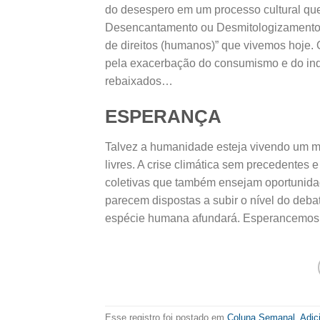
do desespero em um processo cultural q
Desencantamento ou Desmitologizamento de 
de direitos (humanos)” que vivemos hoje. O
pela exacerbação do consumismo e do indi
rebaixados…
ESPERANÇA
Talvez a humanidade esteja vivendo um mo
livres. A crise climática sem precedentes
coletivas que também ensejam oportunidad
parecem dispostas a subir o nível do debat
espécie humana afundará. Esperancemos
Esse registro foi postado em
Coluna Semanal
.
Adic