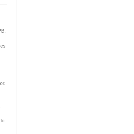
PB,
ões
or:
t
ado