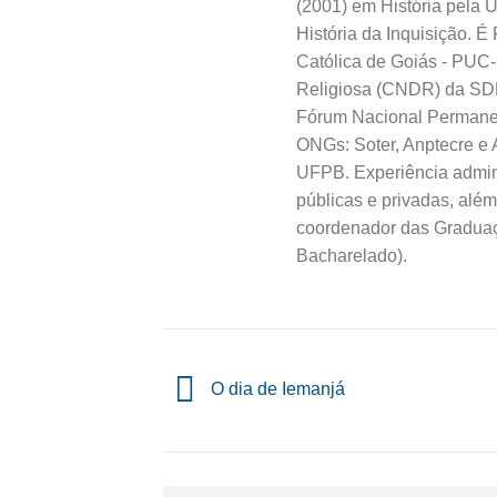
(2001) em História pela 
História da Inquisição. É
Católica de Goiás - PUC
Religiosa (CNDR) da SDH
Fórum Nacional Permanen
ONGs: Soter, Anptecre e 
UFPB. Experiência admini
públicas e privadas, alé
coordenador das Graduaç
Bacharelado).
O dia de Iemanjá