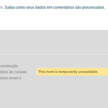
am.
Saiba como seus dados em comentários são processados
.
construção
This form is temporarily unavailable.
ulário de contato
osso email e