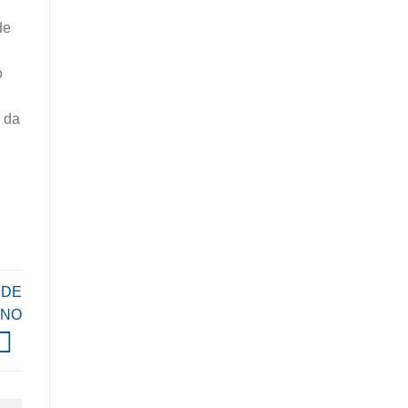
de
o
 da
 DE
INO