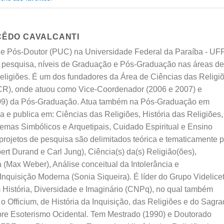
CÊDO CAVALCANTI
 e Pós-Doutor (PUC) na Universidade Federal da Paraíba - UF
a pesquisa, níveis de Graduação e Pós-Graduação nas áreas de
Religiões. É um dos fundadores da Área de Ciências das Religi
, onde atuou como Vice-Coordenador (2006 e 2007) e
09) da Pós-Graduação. Atua também na Pós-Graduação em
 e publica em: Ciências das Religiões, História das Religiões,
temas Simbólicos e Arquetipais, Cuidado Espiritual e Ensino
projetos de pesquisa são delimitados teórica e tematicamente p
bert Durand e Carl Jung), Ciência(s) da(s) Religião(ões),
(Max Weber), Análise conceitual da Intolerância e
a Inquisição Moderna (Sonia Siqueira). É líder do Grupo Videlice
 História, Diversidade e Imaginário (CNPq), no qual também
 o Officium, de História da Inquisição, das Religiões e do Sagr
bre Esoterismo Ocidental. Tem Mestrado (1990) e Doutorado