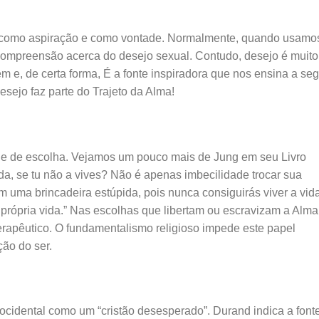
o como aspiração e como vontade. Normalmente, quando usamo
compreensão acerca do desejo sexual. Contudo, desejo é muito
m e, de certa forma, É a fonte inspiradora que nos ensina a seg
esejo faz parte do Trajeto da Alma!
ade de escolha. Vejamos um pouco mais de Jung em seu Livro
a, se tu não a vives? Não é apenas imbecilidade trocar sua
 uma brincadeira estúpida, pois nunca consiguirás viver a vid
 própria vida.” Nas escolhas que libertam ou escravizam a Alma 
terapêutico. O fundamentalismo religioso impede este papel
ção do ser.
ocidental como um “cristão desesperado”. Durand indica a font